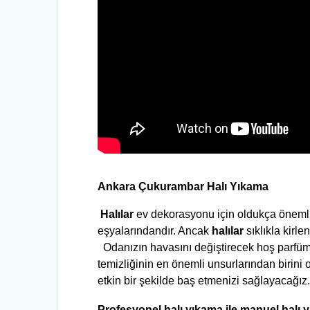
Ankara 
Çukurambar
 Halı Yıkama
 Halılar
 ev dekorasyonu için oldukça önemlid
eşyalarındandır. Ancak 
halılar
 sıklıkla kir
  Odanızın havasını değiştirecek hoş parfüml
temizliğinin en önemli unsurlarından birini 
etkin bir şekilde baş etmenizi sağlayacağız
Profesyonel halı yıkama ile manuel halı 