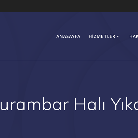
ANASAYFA
HIZMETLER
HA
urambar Halı Yı