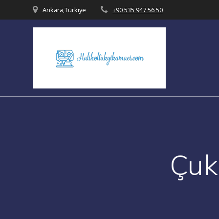
Ankara,Türkiye
+90 535 947 56 50
Çuk