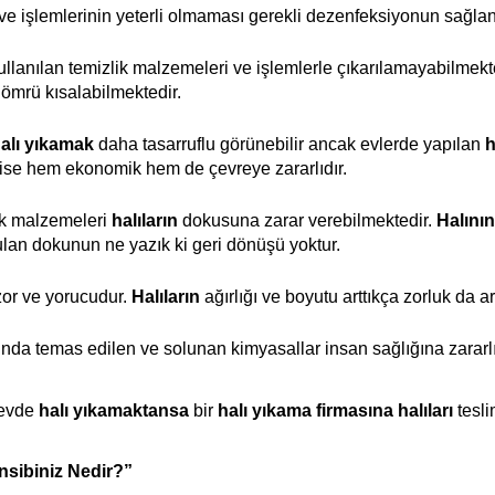
ve işlemlerinin yeterli olmaması gerekli dezenfeksiyonun sağl
llanılan temizlik malzemeleri ve işlemlerle çıkarılamayabilmekte
ömrü kısalabilmektedir.
alı yıkamak
 daha tasarruflu görünebilir ancak evlerde yapılan 
h
ı ise hem ekonomik hem de çevreye zararlıdır.
ik malzemeleri 
halıların
 dokusuna zarar verebilmektedir. 
Halını
lan dokunun ne yazık ki geri dönüşü yoktur.
zor ve yorucudur. 
Halıların
 ağırlığı ve boyutu arttıkça zorluk da ar
sında temas edilen ve solunan kimyasallar insan sağlığına zararlı
evde 
halı yıkamaktansa
 bir 
halı yıkama
firmasına
halıları
 tesl
nsibiniz Nedir?”