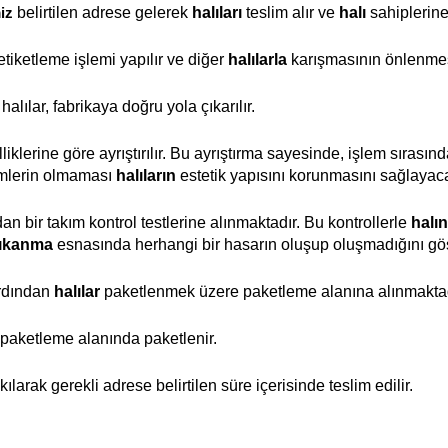
 belirtilen adrese gelerek 
halıları
 teslim alır ve 
halı
 sahiplerine
iz
etiketleme işlemi yapılır ve 
diğer
halılarla
 karışmasının önlenme
alılar, fabrikaya doğru yola çıkarılır.
liklerine göre ayrıştırılır. Bu ayrıştırma sayesinde, işlem sırasınd
emlerin olmaması 
halıların
 estetik yapısını korunmasını sağlayacak
dan 
bir takım kontrol testlerine alınmaktadır. Bu kontrollerle 
halın
yıkanma
 esnasında herhangi bir hasarın oluşup oluşmadığını göst
rdından 
halılar
 paketlenmek üzere paketleme alanına alınmaktad
 paketleme alanında paketlenir.
kılarak gerekli adrese belirtilen süre içerisinde teslim edilir.