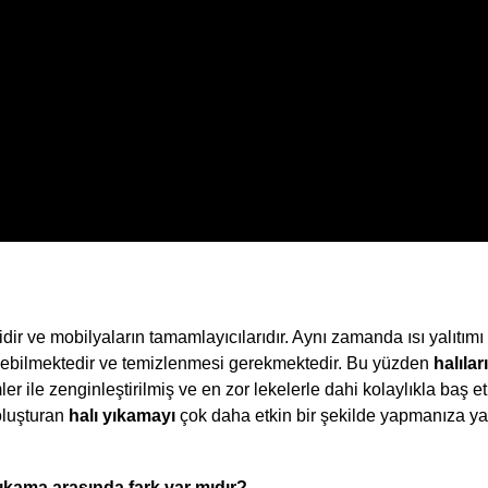
ir ve mobilyaların tamamlayıcılarıdır. Aynı zamanda ısı yalıtımı 
lenebilmektedir ve temizlenmesi gerekmektedir. Bu yüzden 
halılar
er ile zenginleştirilmiş ve en zor lekelerle dahi kolaylıkla baş 
oluşturan 
halı yıkamayı
 çok daha etkin bir şekilde yapmanıza yar
.
yıkama arasında fark var mıdır?