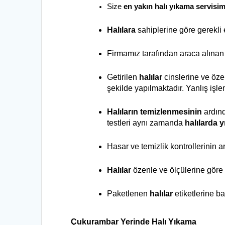
Size 
en yakın halı yıkama servisim
Halılara
 sahiplerine göre gerekli 
Firmamız tarafından araca alınan h
Getirilen 
halılar
 cinslerine ve özel
şekilde yapılmaktadır. Yanlış işl
Halıların temizlenmesinin
 ardın
testleri aynı zamanda 
halılarda 
Hasar ve temizlik kontrollerinin a
Halılar
 özenle ve ölçülerine göre
Paketlenen 
halılar
 etiketlerine ba
Çukurambar 
Yerinde Halı Yıkama