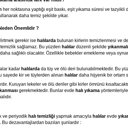
n
 her noktasına yaptığı eşit baskı, eşit yıkama süresi ve tazyikl
llanarak daha temiz şekilde yıkar.
 Neden Önemlidir ?
lirtmek gerekir ise 
halılarda
 bulunan kirlerin temizlenmesi ve d
ir temizlik sağlamaz. Bu yüzden 
halılar
 düzenli şekilde 
yıkanmalı
 daha sağlıklı olacaktır. Özellikle bebekler emekleme veya oyn
alar kadar 
halılarda
 da tüy ve ölü deri bulunabilmektedir. Bu yüz
u sayede kir ve tüylerden alınan 
halılar
 daha hijyenik bir ortam 
rdır. Kuruyan lekeler ve ölü deriler gibi kirler 
ömrünü kısaltacaktır
ıkanması
 gerekmektedir. Bunlar evde 
halı yıkama
 yöntemleriyl
alıdır.
k ve periyodik 
halı temizliği
 yapmak amacıyla 
halılar
 evde 
yıka
 Bu dezavantajlardan bazıları şunlardır :