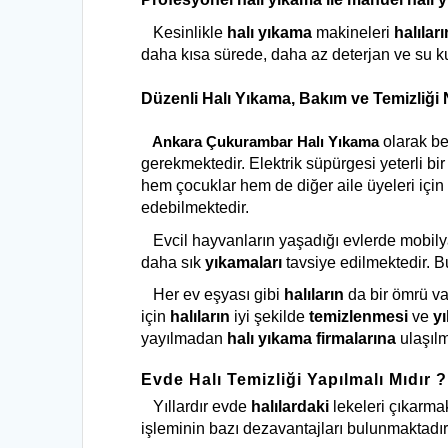
   Kesinlikle 
halı yıkama
 makineleri 
halıları
daha kısa sürede, daha az deterjan ve su ku
Düzenli Halı Yıkama, Bakım ve Temizliği
 olarak be
 Ankara 
Çukurambar
 H
alı Yıkama
gerekmektedir. Elektrik süpürgesi yeterli b
hem çocuklar hem de diğer aile üyeleri için
edebilmektedir.
   Evcil hayvanların yaşadığı evlerde mobily
daha sık 
yıkamaları
 tavsiye edilmektedir. B
   Her ev eşyası gibi 
halıların
 da bir ömrü va
için 
halıların
 iyi şekilde 
temizlenmesi
 ve 
y
yayılmadan 
halı yıkama firmalarına
 ulaşılm
Evde Halı Temizliği Yapılmalı Mıdır ?
   Yıllardır evde 
halılardaki
 lekeleri çıkarma
işleminin bazı dezavantajları bulunmaktadır.