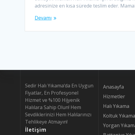
adresinize en kısa sürede teslim eder. Mamak S
Devamı
Sedir Halı Yıkama‘da En Uygun
Anasayfa
Fiyatlar, En Profesyonel
Hizmetler
Hizmet ve %100 Hijyenik
Halı Yıkama
Halılara Sahip Olun! Hem
Sevdiklerinizi Hem Halılarınızı
Koltuk Yıkam
Tehlikeye Atmayın!
Yorgan Yıkam
İletişim