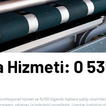
rofesyonel hizmet ve %100 hijyenik halılara sahip olun! Hem 
irmamız; yıkanan ürünlerinizi poşetleyip, üzerine isminizin 