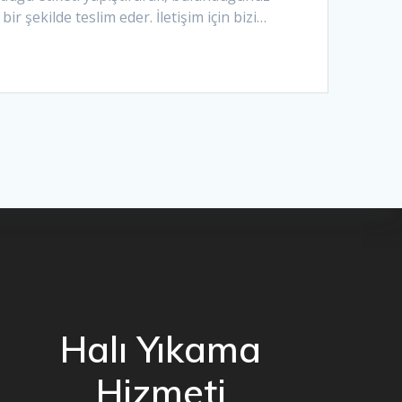
r şekilde teslim eder. İletişim için bizi…
Halı Yıkama
Hizmeti