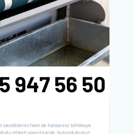
sevdiklerini hem de halılarınız tehlikeye
olduğu etiketi yapıştırarak, bulunduğunuz