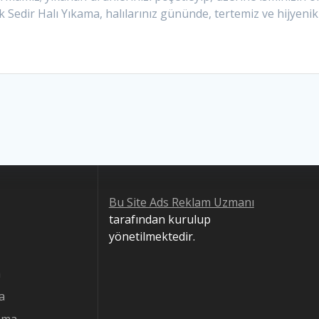
edir Halı Yıkama, halılarınız gününde, tertemiz ve hijyenik bi
Bu Site Ads Reklam Uzmanı
tarafından kurulup
yönetilmektedir.
a
a