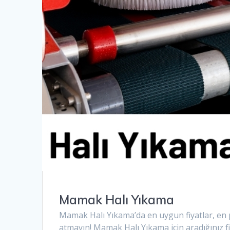
Mamak Halı Yıkama
Mamak Halı Yıkama’da en uygun fiyatlar, en p
atmayın! Mamak Halı Yıkama için aradığınız f